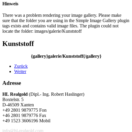
Hinweis
There was a problem rendering your image gallery. Please make
sure that the folder you are using in the Simple Image Gallery plugin
tags exists and contains valid image files. The plugin could not
locate the folder: images/galerie/Kunststoff
Kunststoff
{gallery}galerie/Kunststoff{/gallery}
Zurück
Weiter
Adresse
HL Realgold
(Dipl.- Ing. Robert Haslinger)
Boxtelstr. 5
D-46509 Xanten
+49 2801 9879775 Fon
+46 2801 9879776 Fax
+49 1523 3606196 Mobil
info@hl-realgold.com