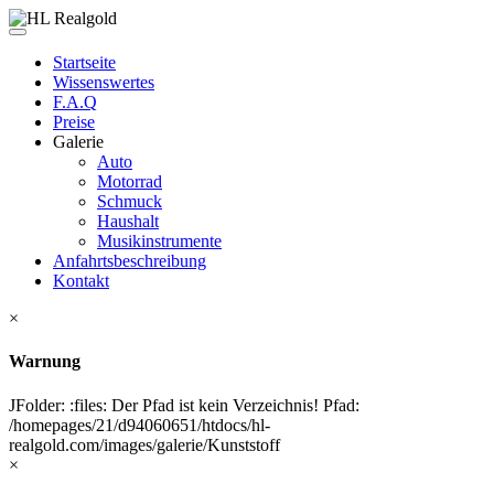
Startseite
Wissenswertes
F.A.Q
Preise
Galerie
Auto
Motorrad
Schmuck
Haushalt
Musikinstrumente
Anfahrtsbeschreibung
Kontakt
×
Warnung
JFolder: :files: Der Pfad ist kein Verzeichnis! Pfad:
/homepages/21/d94060651/htdocs/hl-
realgold.com/images/galerie/Kunststoff
×