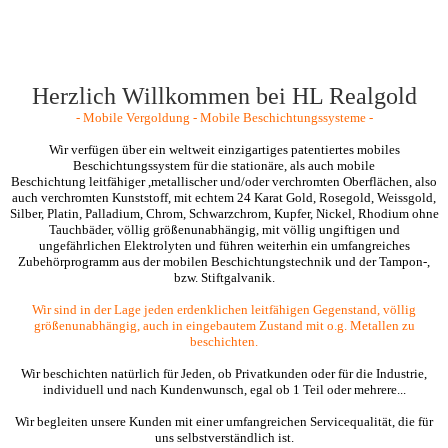
Herzlich Willkommen bei HL Realgold
- Mobile Vergoldung - Mobile Beschichtungssysteme -
Wir verfügen über ein weltweit einzigartiges patentiertes mobiles
Beschichtungssystem für die stationäre, als auch mobile
Beschichtung leitfähiger ,metallischer und/oder verchromten Oberflächen, also
auch verchromten Kunststoff, mit echtem 24 Karat Gold, Rosegold, Weissgold,
Silber, Platin, Palladium, Chrom, Schwarzchrom, Kupfer, Nickel, Rhodium ohne
Tauchbäder, völlig größenunabhängig, mit völlig ungiftigen und
ungefährlichen Elektrolyten und
führen weiterhin ein umfangreiches
Zubehörprogramm aus der mobilen Beschichtungstechnik und der Tampon-,
bzw. Stiftgalvanik.
Wir sind in der Lage jeden erdenklichen leitfähigen Gegenstand, völlig
größenunabhängig, auch in eingebautem Zustand mit o.g. Metallen zu
beschichten.
Wir beschichten natürlich für Jeden, ob Privatkunden oder für die Industrie,
individuell und nach Kundenwunsch, egal ob 1 Teil oder mehrere...
Wir begleiten unsere Kunden mit einer umfangreichen Servicequalität, die für
uns selbstverständlich ist.